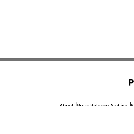
P
About
Press Release Archive
S
© 1995-2026 Newsmatics In