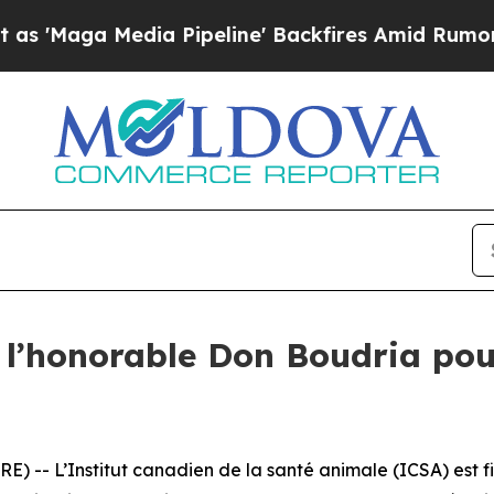
ga Media Pipeline' Backfires Amid Rumors Trump
l’honorable Don Boudria po
-- L’Institut canadien de la santé animale (ICSA) est fie