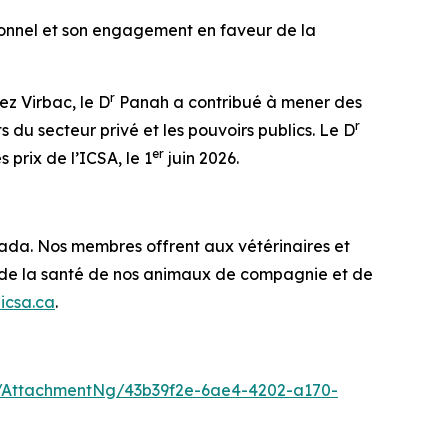
ionnel et son engagement en faveur de la
r
ez Virbac, le D
Panah a contribué à mener des
r
ts du secteur privé et les pouvoirs publics. Le D
er
 prix de l’ICSA, le 1
juin 2026.
nada. Nos membres offrent aux vétérinaires et
en de la santé de nos animaux de compagnie et de
icsa.ca
.
/AttachmentNg/43b39f2e-6ae4-4202-a170-