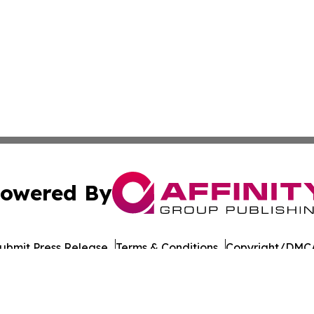
owered By
ubmit Press Release
Terms & Conditions
Copyright/DMCA
c. dba Affinity Group Publishing & Moldova Commerce Repo
Cookie Settings / Your Privacy Choices