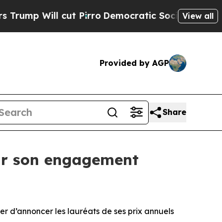
 Will cut Pirro
Democratic Socialists of Americ
View all
Provided by AGP
Share
ur son engagement
r d’annoncer les lauréats de ses prix annuels