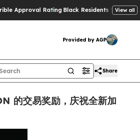
proval Rating
Black Residents Warned of Abusive 
View all
Provided by AGP
Share
 MON 的交易奖励，庆祝全新加