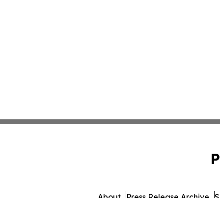
P
About
Press Release Archive
S
© 1995-2026 Newsmatics In