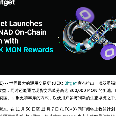
IRE) -- 世界最大的通用交易所 (UEX)
Bitget
宣布推出一项双重福利活
同时还能通过现货交易瓜分高达 800,000 MON 的奖池。
简洁易懂、回报更加丰厚的方式，以便用户参与到新的生态系统之中
。在 11 月 30 日至 12 月 7 日 (UTC+8) 间订阅链上