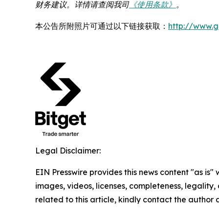
财务建议。详情请查阅我司
《使用条款》
。
本公告所附照片可通过以下链接获取：
http://www.
Legal Disclaimer:
EIN Presswire provides this news content "as is" 
images, videos, licenses, completeness, legality, o
related to this article, kindly contact the author