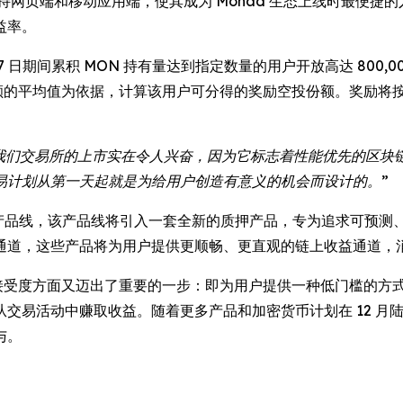
持网页端和移动应用端，使其成为 Monad 生态上线时最便捷的入
益率。
12 月 7 日期间累积 MON 持有量达到指定数量的用户开放高达 8
余额的平均值为依据，计算该用户可分得的奖励空投份额。奖励将
在我们交易所的上市实在令人兴奋，因为它标志着性能优先的区
易计划从第一天起就是为给用户创造有意义的机会而设计的。”
OS 收益产品线，该产品线将引入一套全新的质押产品，专为追求可
通道，这些产品将为用户提供更顺畅、更直观的链上收益通道，
 UEX 接受度方面又迈出了重要的一步：即为用户提供一种低门槛
易活动中赚取收益。随着更多产品和加密货币计划在 12 月陆续
与。