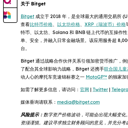
关于 Bitget
Bitget
成立于 2018 年，是全球最大的通用交易所 
查看
比特币价格
、
以太坊价格
、
XRP（瑞波币）价格
特币、以太坊、Solana 和 BNB 链上代币的互
单、安全，并融入日常金融场景。该应用服务超 8,
台。
Bitget 通过战略合作伙伴关系引领加密货币推广，
了配合其全球影响力战略，Bitget 还携手
联合国儿童基
动人心的摩托车竞速锦标赛之一
MotoGP™
的独家加
如需了解更多信息，请访问：
官网
|
Twitter
|
Telegr
媒体垂询请联系：
media@bitget.com
风险提示：
数字资产价格波动，可能会出现大幅变化
资须谨慎。建议寻求独立财务顾问的意见，并充分考虑