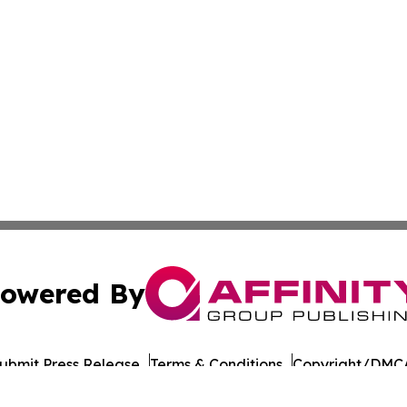
owered By
ubmit Press Release
Terms & Conditions
Copyright/DMCA
c. dba Affinity Group Publishing & Moldova Commerce Repo