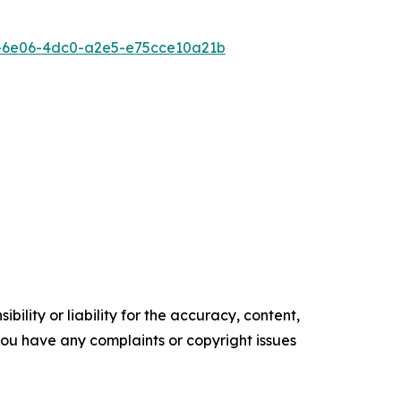
-6e06-4dc0-a2e5-e75cce10a21b
ility or liability for the accuracy, content,
f you have any complaints or copyright issues