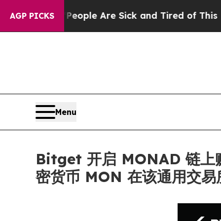
Win: “People Are Sick and Tired of This Politics 
AGP PICKS
Menu
Bitget 开启 MONAD 
密货币 MON 在该通用交易