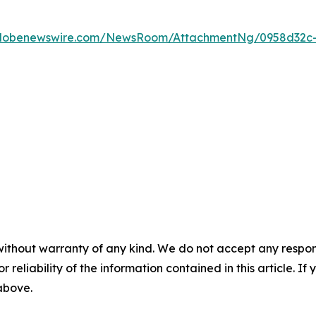
globenewswire.com/NewsRoom/AttachmentNg/0958d32c
without warranty of any kind. We do not accept any responsib
r reliability of the information contained in this article. I
 above.