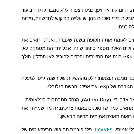
רקיה, דרום קוריאה ויפן. כניסה צפויה ללוקסמבורג תרחיב עוד
ות בידי סוכנים בהן יש עלייה בביקוש לחדשנות, ניידות
סוכנים.
104 מיליון דולר בהכנסות ברבעון השלישי, עלייה של 74 אחוזים לעומת אותה תקופה בשנה שעברה, ואנחנו רואים את
ווקים האלה מספר סיפור שונה, אבל יחד הם מסמנים לאן
eXp
בונה את התשתית והכלים להוביל לאן הנדל"ן הולך
בר מניבה תוצאות: חלק מההשקות של השנה גייסו למעלה
eXp
ואת אפקט הרשת הגלובלי.
 אדם דיי
(
Adam Day
)
,
מנהל התרחבות בינלאומית -
תאים למה שהסוכנים באמת צריכים. זה מה שמייחד את
 רואות תאוצה אמיתית מהיום הראשון."
לי אמיתי.
LYVVE™
, פלטפורמת החיפוש הבינלאומית של