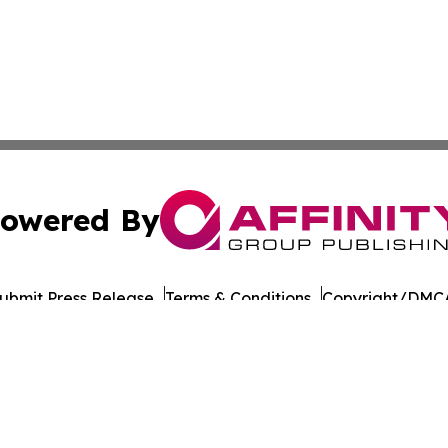
owered By
ubmit Press Release
Terms & Conditions
Copyright/DMCA
c. dba Affinity Group Publishing & Moldova Commerce Repo
Cookie Settings / Your Privacy Choices