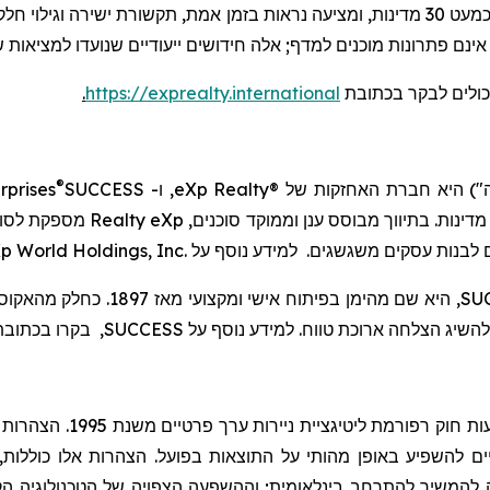
מבוססת בינה מלאכותית, מחברת סוכנים וצרכנים בכמעט 30 מדינות, ומציעה נראות בזמן אמ
נם פתרונות מוכנים למדף; אלה חידושים ייעודיים שנועדו למציאות ש
כולים לבקר
בכתובת
https://exprealty.international
.
®
") היא חברת האחזקות של
eXp Realty®
, ו-
SUCCESS
rprises
. בתיווך מבוסס ענן וממוקד סוכנים,
eXp
Realty
מספקת לסוכני
ם לבנות עסקים משגשגים. למידע נוסף על
p World Holdings, Inc.
SU
, היא שם מהימן בפיתוח אישי ומקצועי מאז 1897. כחלק
מהאקוס
השיג הצלחה ארוכת טווח. למידע נוסף על
SUCCESS
, בקרו בכתוב
עות חוק רפורמת
ליטיגציית
ניירות ערך פר
ויים להשפיע באופן מהותי על התוצאות בפועל. הצהרות אלו כוללות,
 של פלטפורמת LYVVE; יכולת החברה להמשיך להתרחב בינלאומית; וההשפעה הצפויה של הט