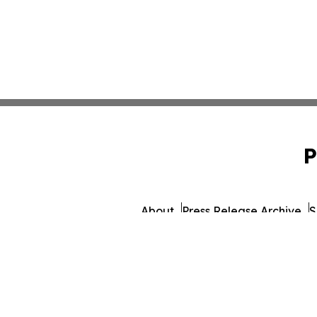
P
About
Press Release Archive
S
© 1995-2026 Newsmatics In