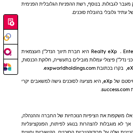
ת, תקשורת ישירה וגילוי חלק מעבר לגבולות. בנוסף, רשת ההפניות הגלובלית הפנימית
ל עתיד גלובלי בהובלת סוכנים.
Ente
.
eXp
Realty
היא חברת
תיווך
הנדל"ן העצמאית
 נדל"ן פיצולי עמלות מובילים בתעשייה, חלוקת הכנסות,
eX
, בקרו בכתובת
expworldholdings.com
.
יסטם
של
eXp
, היא מציעה לסוכנים גישה למשאבים יקרי
ת
success.com
.
טיים משנת 1995. הצהרות אלו משקפות את הציפיות הנוכחיות של החברה וההנהלה,
 אך לא מוגבלות להצהרות בנוגע לפיתוח, הפונקציונליות
כנולוגיה הקניינית שלה על פרודוקטיביות הסוכנים, הקישוריות וחוויית