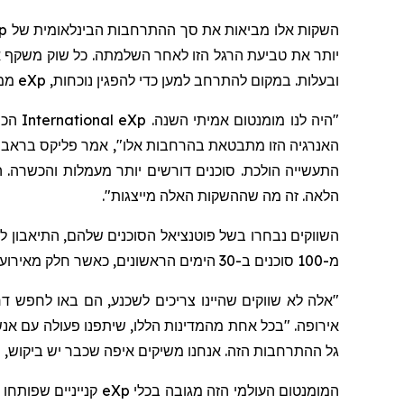
השקות אלו מביאות את סך ההתרחבות הבינלאומית של
p
יותר את טביעת הרגל הזו לאחר השלמתה. כל שוק משקף
ובעלות. במקום להתרחב למען כדי להפגין נוכחות,
eXp
ממש
"היה לנו מומנטום אמיתי השנה.
eXp
International
האנרגיה הזו מתבטאת בהרחבות אלו"
,
אמר פליקס בראבו
התעשייה הולכת. סוכנים דורשים יותר מעמלות והכשרה. הם
הלאה. זה מה
שההשקות
האלה
מייצגות".
השווקים נבחרו בשל פוטנציאל הסוכנים שלהם, התיאבון
מ-100
סוכנים ב-30 הימים הראשונים, כאשר חלק מאירועי קבלת הפנים משכו 400-500 משתתפים, מה שמוכיח את ההשפעה הגוברת של
"אלה לא שווקים שהיינו צריכים לשכנע, הם באו לחפש דר
אירופה.
"בכל אחת מהמדינות הללו, שיתפנו פעולה עם אנ
גל ההתרחבות הזה. אנחנו משיקים איפה שכבר יש ביקוש, מ
המומנטום העולמי הזה מגובה בכלי
eXp
קנייניים שפותחו 