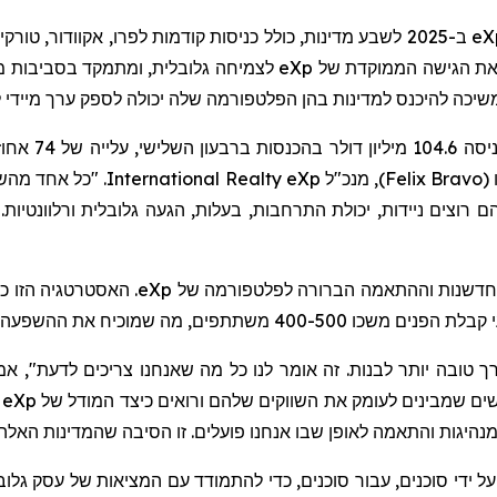
eX
ב-2025 לשבע מדינות, כולל כניסות קודמות לפרו, אקוודור, טו
 את הגישה הממוקדת של
eXp
לצמיחה גלובלית, ומתמקד בסביבות מובל
יכה להיכנס למדינות בהן הפלטפורמה שלה יכולה לספק ערך
מיידי
ל
הכניסה .6
(
Felix Bravo
)
, מנכ"ל
eXp
Realty
International
. "כל אחד מהש
 רוצים ניידות, יכולת התרחבות, בעלות, הגעה גלובלית ורלוונטיות.
 לחדשנות וההתאמה הברורה לפלטפורמה של
eXp
. האסטרטגיה הזו כ
ך טובה יותר לבנות. זה אומר לנו כל מה שאנחנו צריכים לדעת",
אמר
שים שמבינים לעומק את השווקים שלהם ורואים כיצד המודל של
eXp
מ
נהיגות והתאמה לאופן שבו אנחנו פועלים. זו הסיבה שהמדינות האלה
על ידי סוכנים, עבור סוכנים, כדי להתמודד עם המציאות של עסק גלוב