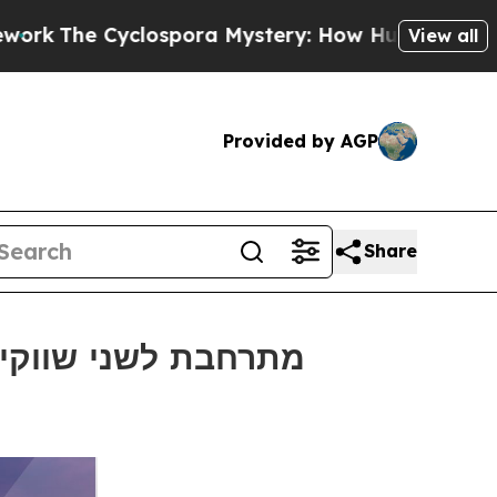
yclospora Mystery: How Human Poop Got on So
View all
Provided by AGP
Share