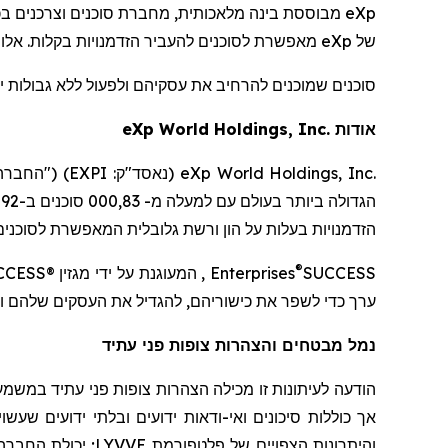
eXp
של
eXp
מאפשרת לסוכנים להעביר הזדמנויות בקלות. אלו אי
סוכנים שמוכנים להרחיב את עסקיהם ולפעול ללא גבולות י
אודות
World Holdings, Inc.
eXp
eXp World Holdings, Inc.
(נאסד"ק:
EXPI
) ("החברה
הגדולה ביותר בעולם עם
למעלה מ-
83
,000 סוכנים ב-
2
9 מדינות
הזדמנויות בעלות על הון ורשת גלובלית המאפשרת לסוכני
®
SUCCESS
Enterprises
, המעוגנת על ידי מגזין
CCESS®
ערך כדי לשפר את כישוריהם, להגדיל את העסקים שלהם ול
נמל מבטחים והצהרות צופות פני עתיד
הודעה לעיתונות זו מכילה הצהרות צופות פני עתיד במשמ
אך כוללות סיכונים ואי-ודאות ידועים ובלתי ידועים שעש
והיתרונות הצפויים