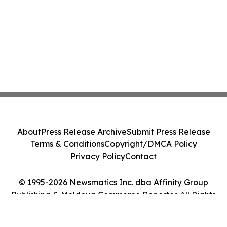
About
Press Release Archive
Submit Press Release
Terms & Conditions
Copyright/DMCA Policy
Privacy Policy
Contact
© 1995-2026 Newsmatics Inc. dba Affinity Group
Publishing & Moldova Commerce Reporter. All Rights
Reserved.